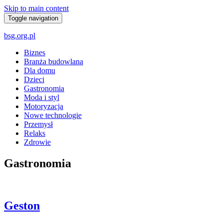
Skip to main content
Toggle navigation
bsg.org.pl
Biznes
Branża budowlana
Dla domu
Dzieci
Gastronomia
Moda i styl
Motoryzacja
Nowe technologie
Przemysł
Relaks
Zdrowie
Gastronomia
Geston