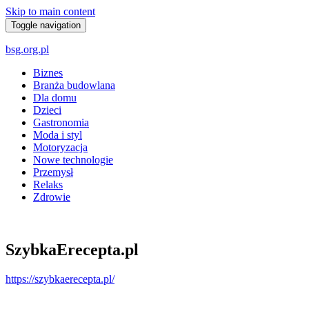
Skip to main content
Toggle navigation
bsg.org.pl
Biznes
Branża budowlana
Dla domu
Dzieci
Gastronomia
Moda i styl
Motoryzacja
Nowe technologie
Przemysł
Relaks
Zdrowie
SzybkaErecepta.pl
https://szybkaerecepta.pl/