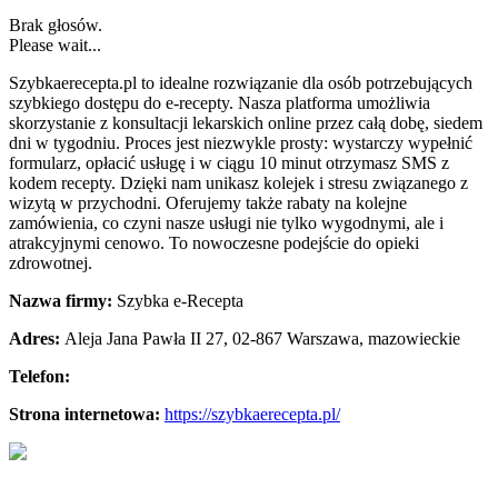
Brak głosów.
Please wait...
Szybkaerecepta.pl to idealne rozwiązanie dla osób potrzebujących
szybkiego dostępu do e-recepty. Nasza platforma umożliwia
skorzystanie z konsultacji lekarskich online przez
całą dobę, siedem
dni w tygodniu. Proces jest niezwykle prosty: wystarczy wypełnić
formularz, opłacić usługę i w ciągu 10 minut otrzymasz SMS z
kodem recepty. Dzięki nam unikasz kolejek i stresu związanego z
wizytą w przychodni. Oferujemy także rabaty na kolejne
zamówienia, co czyni nasze usługi nie tylko wygodnymi, ale i
atrakcyjnymi cenowo. To nowoczesne podejście do opieki
zdrowotnej.
Nazwa firmy:
Szybka e-Recepta
Adres:
Aleja Jana Pawła II 27
,
02-867 Warszawa
,
mazowieckie
Telefon:
Strona internetowa:
https://szybkaerecepta.pl/