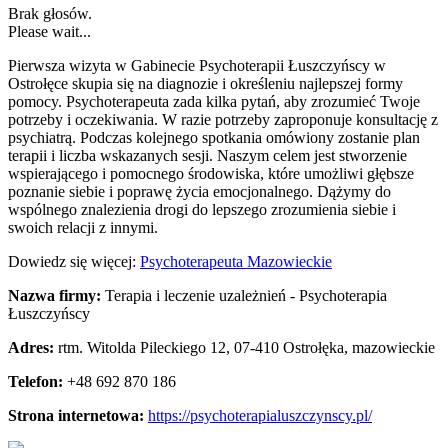
Brak głosów.
Please wait...
Pierwsza wizyta w Gabinecie Psychoterapii Łuszczyńscy w
Ostrołęce skupia się na diagnozie i określeniu najlepszej formy
pomocy. Psychoterapeuta zada kilka
pytań, aby zrozumieć Twoje
potrzeby i oczekiwania. W razie potrzeby zaproponuje konsultację z
psychiatrą. Podczas kolejnego spotkania omówiony zostanie plan
terapii i liczba wskazanych sesji. Naszym celem jest stworzenie
wspierającego i pomocnego środowiska, które umożliwi głębsze
poznanie siebie i poprawę życia emocjonalnego. Dążymy do
wspólnego znalezienia drogi do lepszego zrozumienia siebie i
swoich relacji z innymi.
Dowiedz się więcej:
Psychoterapeuta Mazowieckie
Nazwa firmy:
Terapia i leczenie uzależnień - Psychoterapia
Łuszczyńscy
Adres:
rtm. Witolda Pileckiego 12
,
07-410 Ostrołęka
,
mazowieckie
Telefon:
+48 692 870 186
Strona internetowa:
https://psychoterapialuszczynscy.pl/