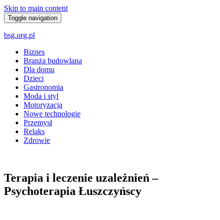
Skip to main content
Toggle navigation
bsg.org.pl
Biznes
Branża budowlana
Dla domu
Dzieci
Gastronomia
Moda i styl
Motoryzacja
Nowe technologie
Przemysł
Relaks
Zdrowie
Terapia i leczenie uzależnień –
Psychoterapia Łuszczyńscy